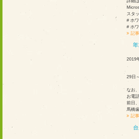
詳細
Micro
スタ
# ホ
# ホ
記
年
2019
29日
なお
お電
前日
馬橋歯
記
台