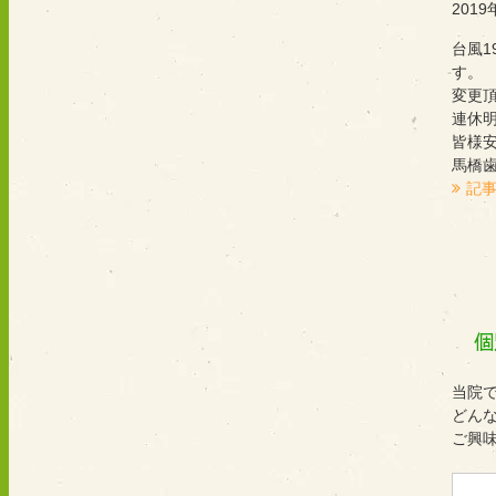
2019
台風
す。
変更
連休
皆様
馬橋歯
記
個
当院
どん
ご興