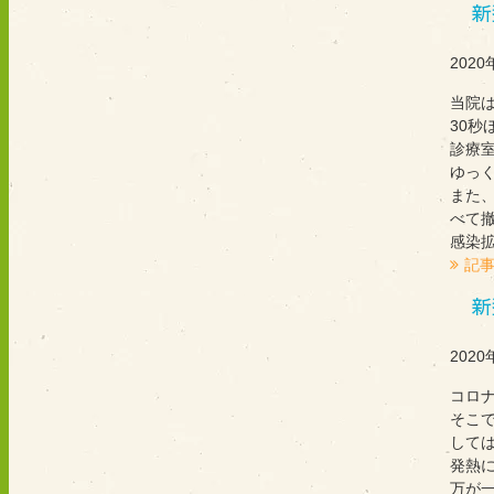
新
2020
当院
30
診療
ゆっ
また
べて
感染
記
新
2020
コロ
そこ
して
発熱に
万が