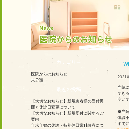
カテゴリー
W
医院からのお知らせ
2021
未分類
当院
最近の投稿
でき
空い
【大切なお知らせ】新規患者様の受付再
開と休診日変更について
※当
【大切なお知らせ】新規受付に関するご
体調
案内
すで
年末年始の休診・特別休日歯科診療につ