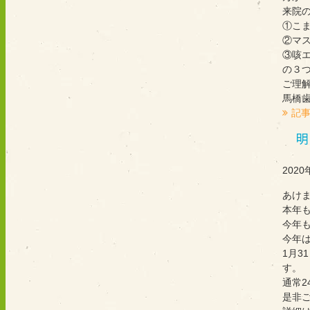
来院
①こ
②マ
③咳
の３
ご理
馬橋
記
明
2020
あけ
本年
今年
今年
1月
す。
通常2
是非