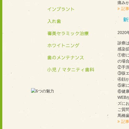
痛み
インプラント
記
新
入れ歯
審美セラミック治療
2020
診療
ホワイトニング
感染
①密
歯のメンテナンス
の場
②手
小児 / マタニティ歯科
③咳
④顔
⑤家
⑥健
WE
ズに
ご質
馬橋
記