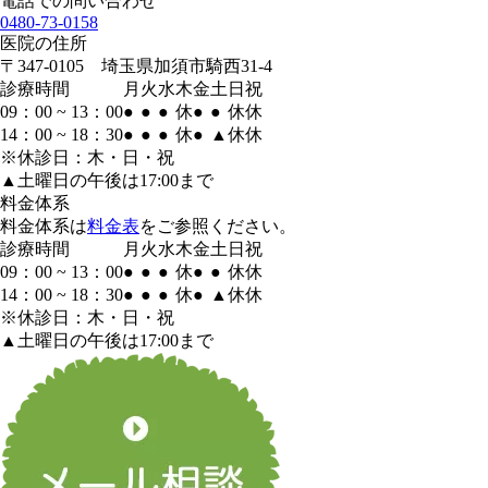
電話での問い合わせ
0480-73-0158
医院の住所
〒347-0105 埼玉県加須市騎西31-4
診療時間
月
火
水
木
金
土
日
祝
09：00 ~ 13：00
●
●
●
休
●
●
休
休
14：00 ~ 18：30
●
●
●
休
●
▲
休
休
※休診日：木・日・祝
▲土曜日の午後は17:00まで
料金体系
料金体系は
料金表
をご参照ください。
診療時間
月
火
水
木
金
土
日
祝
09：00 ~ 13：00
●
●
●
休
●
●
休
休
14：00 ~ 18：30
●
●
●
休
●
▲
休
休
※休診日：木・日・祝
▲土曜日の午後は17:00まで