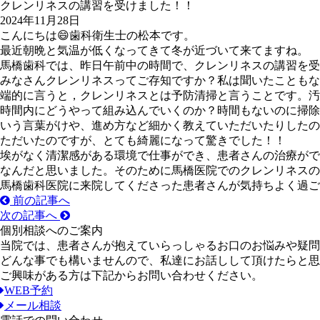
クレンリネスの講習を受けました！！
2024年11月28日
こんにちは😄歯科衛生士の松本です。
最近朝晩と気温が低くなってきて冬が近づいて来てますね。
馬橋歯科では、昨日午前中の時間で、クレンリネスの講習を受
みなさんクレンリネスってご存知ですか？私は聞いたこともな
端的に言うと，クレンリネスとは予防清掃と言うことです。
時間内にどうやって組み込んでいくのか？時間もないのに掃
いう言葉がけや、進め方など細かく教えていただいたりした
ただいたのですが、とても綺麗になって驚きでした！！
埃がなく清潔感がある環境で仕事ができ、患者さんの治療が
なんだと思いました。そのために馬橋医院でのクレンリネスの
馬橋歯科医院に来院してくださった患者さんが気持ちよく過ご
前の記事へ
次の記事へ
個別相談へのご案内
当院では、患者さんが抱えていらっしゃるお口のお悩みや疑問
どんな事でも構いませんので、私達にお話しして頂けたらと思
ご興味がある方は下記からお問い合わせください。
WEB予約
メール相談