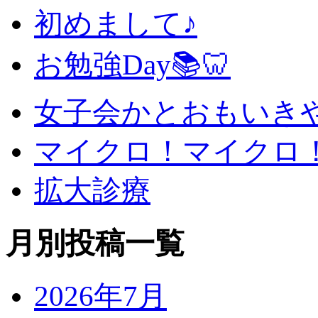
初めまして♪
お勉強Day📚🦷
女子会かとおもいきや
マイクロ！マイクロ
拡大診療
月別投稿一覧
2026年7月