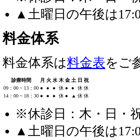
▲土曜日の午後は17:
料金体系
料金体系は
料金表
をご
診療時間
月
火
水
木
金
土
日
祝
09：00 ~ 13：00
●
●
●
休
●
●
休
休
14：00 ~ 18：30
●
●
●
休
●
▲
休
休
※休診日：木・日・
▲土曜日の午後は17: