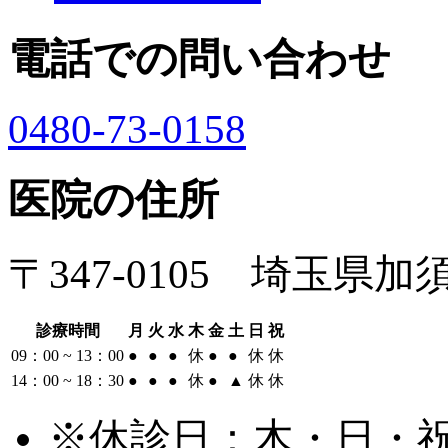
電話での問い合わせ
0480-73-0158
医院の住所
〒347-0105 埼玉県加
診療時間
月
火
水
木
金
土
日
祝
09：00 ~ 13：00
●
●
●
休
●
●
休
休
14：00 ~ 18：30
●
●
●
休
●
▲
休
休
※休診日：木・日・