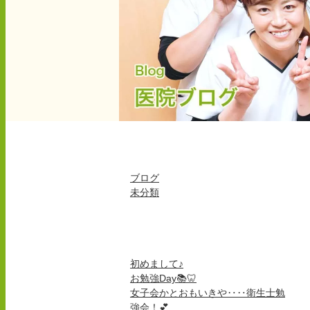
カテゴリー
ブログ
未分類
最近の投稿
初めまして♪
お勉強Day📚🦷
女子会かとおもいきや‥‥衛生士勉
強会！💕