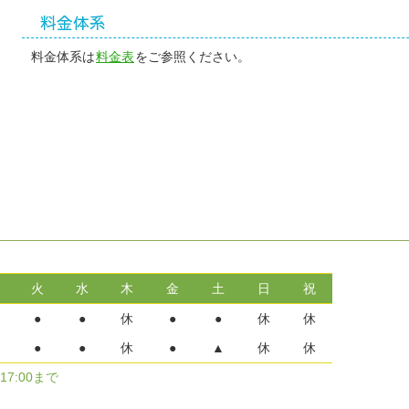
料金体系
料金体系は
料金表
をご参照ください。
火
水
木
金
土
日
祝
●
●
休
●
●
休
休
●
●
休
●
▲
休
休
7:00まで