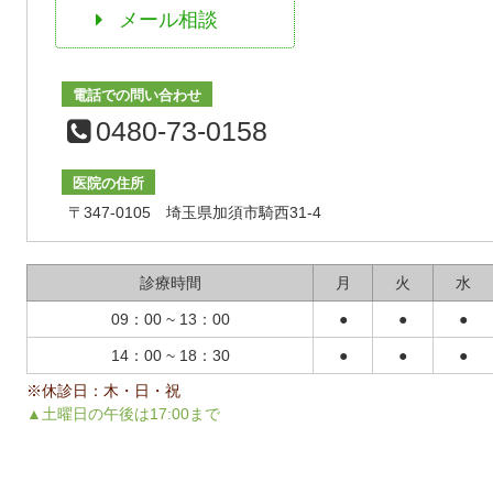
メール相談
電話での問い合わせ
0480-73-0158
医院の住所
〒347-0105 埼玉県加須市騎西31-4
診療時間
月
火
水
09：00 ~ 13：00
●
●
●
14：00 ~ 18：30
●
●
●
※休診日：木・日・祝
▲土曜日の午後は17:00まで