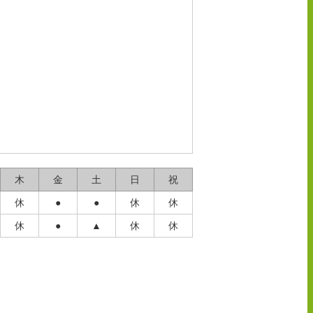
木
金
土
日
祝
休
●
●
休
休
休
●
▲
休
休